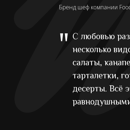
Бренд шеф компании Foo
"
С любовью раз
несколько видо
салаты, канап
тарталетки, г
десерты. Всё э
равнодушными