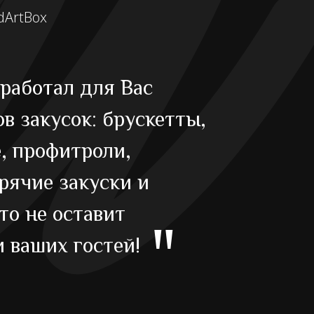
dArtBox
работал для Вас
в закусок: брускетты,
е, профитроли,
орячие закуски и
то не оставит
"
 ваших гостей!