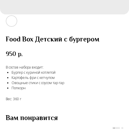
Food Box Детский с бургером
950
р.
В состав набора входит:
Бургер с куриной котлетой
Картофель фри с кетчупом
Овощные стики с соусом тар-тар
Попкорн
Вес: 360 г
Вам понравится