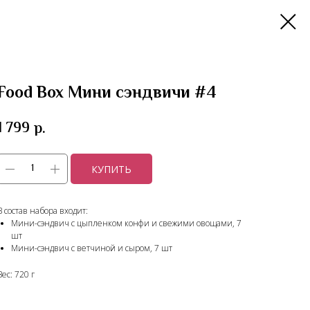
Food Box Мини сэндвичи #4
1 799
р.
КУПИТЬ
В состав набора входит:
Мини-сэндвич с цыпленком конфи и свежими овощами, 7
шт
Мини-сэндвич с ветчиной и сыром, 7 шт
Вес: 720 г