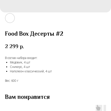
Food Box Десерты #2
2 299
р.
В состав набора входит:
Медовик, 4 шт
Сникерс, 4 шт
Наполеон классический, 4 шт
Вес: 600 г
Вам понравится