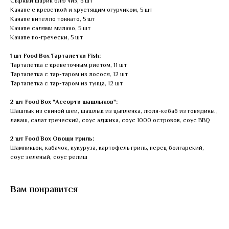
Сырный шарик блю чиз, 5 шт
Канапе с креветкой и хрустящим огурчиком, 5 шт
Канапе вителло тоннато, 5 шт
Канапе салями милано, 5 шт
Канапе по-гречески, 5 шт
1 шт Food Box Тарталетки Fish:
Тарталетка с креветочным риетом, 11 шт
Тарталетка с тар-таром из лосося, 12 шт
Тарталетка с тар-таром из тунца, 12 шт
2 шт Food Box "Ассорти шашлыков":
Шашлык из свиной шеи, шашлык из цыпленка, люля-кебаб из говядины ,
лаваш, салат греческий, соус аджика, соус 1000 островов, соус BBQ
2 шт Food Box Овощи гриль:
Шампиньон, кабачок, кукуруза, картофель гриль, перец болгарский,
соус зеленый, соус релиш
Вам понравится