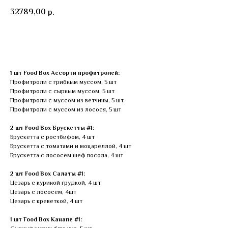
32789,00
р.
КУПИТЬ
1 шт Food Box Ассорти профитролей:
Профитроли с грибным муссом, 5 шт
Профитроли с сырным муссом, 5 шт
Профитроли с муссом из ветчины, 5 шт
Профитроли с муссом из лосося, 5 шт
2 шт Food Box Брускетты #1:
Брускетта с ростбифом, 4 шт
Брускетта с томатами и моцареллой, 4 шт
Брускетта с лососем шеф посола, 4 шт
2 шт Food Box Салаты #1:
Цезарь с куриной грудкой, 4 шт
Цезарь с лососем, 4шт
Цезарь с креветкой, 4 шт
1 шт Food Box Канапе #1: